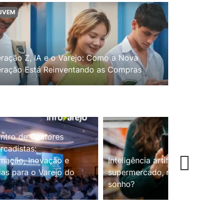
UVEM
ração Z, IA e o Varejo: Como a Nova
ração Está Reinventando as Compras
ntro de Gestores
cadistas:
mação, Inovação e
Inteligência artificial no
ias para o Varejo do
supermercado, realidade ou
sonho?