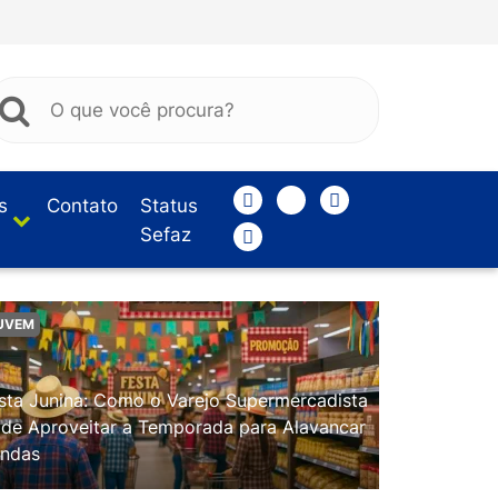
s
Contato
Status
Sefaz
UVEM
sta Junina: Como o Varejo Supermercadista
de Aproveitar a Temporada para Alavancar
ndas