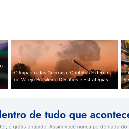
no
Fe
O Impacto das Guerras e Conflitos Externos
Po
no Varejo Brasileiro: Desafios e Estratégias
Ve
dentro de tudo que acontec
er, é grátis e rápido. Assim você nunca perde nada do 