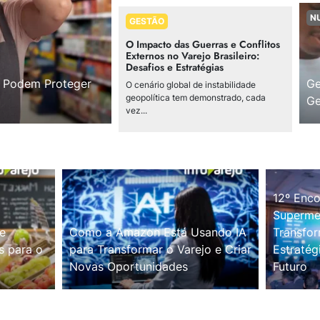
N
GESTÃO
O Impacto das Guerras e Conflitos
Externos no Varejo Brasileiro:
Desafios e Estratégias
s Podem Proteger
Ge
O cenário global de instabilidade
geopolítica tem demonstrado, cada
Ge
vez...
12º Enco
Supermer
e
Como a Amazon Está Usando IA
Transfor
s para o
para Transformar o Varejo e Criar
Estratég
Novas Oportunidades
Futuro