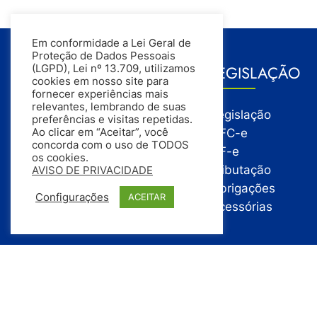
Em conformidade a Lei Geral de
Proteção de Dados Pessoais
GESTÃO
LEGISLAÇÃO
(LGPD), Lei nº 13.709, utilizamos
cookies em nosso site para
fornecer experiências mais
relevantes, lembrando de suas
Gestão
Legislação
preferências e visitas repetidas.
Gestão Financeira
NFC-e
Ao clicar em “Aceitar”, você
concorda com o uso de TODOS
Gestão de Pessoas
NF-e
os cookies.
Compras
Tributação
AVISO DE PRIVACIDADE
Estoque
Obrigações
Configurações
ACEITAR
Vendas
Acessórias