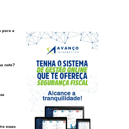
 para a
sa nota?
ssa
tre esses