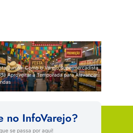
sta Junina: Como o Varejo Supermercadista
de Aproveitar a Temporada para Alavancar
ndas
e no InfoVarejo?
que se passa por aqui!