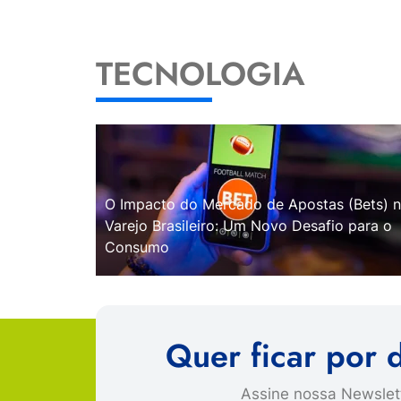
TECNOLOGIA
O Impacto do Mercado de Apostas (Bets) 
Varejo Brasileiro: Um Novo Desafio para o
Consumo
Quer ficar por 
Assine nossa Newslett