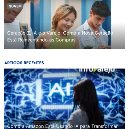
NUVEM
Geração Z, IA e o Varejo: Como a Nova Geração
Está Reinventando as Compras
ARTIGOS RECENTES
Como a Amazon Está Usando IA para Transformar