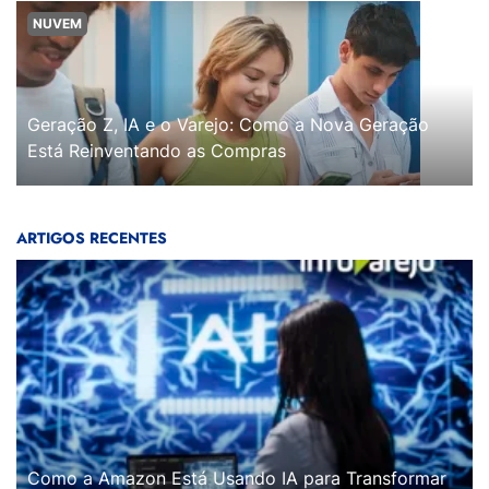
NUVEM
Geração Z, IA e o Varejo: Como a Nova Geração
Está Reinventando as Compras
ARTIGOS RECENTES
Como a Amazon Está Usando IA para Transformar