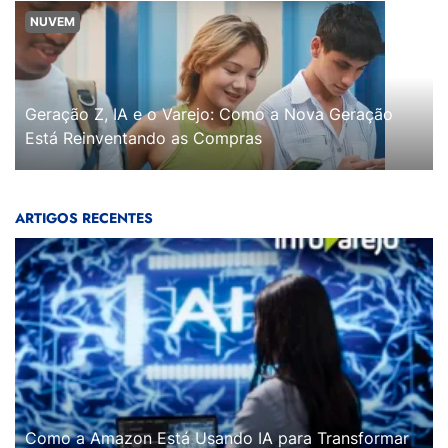
NUVEM
Geração Z, IA e o Varejo: Como a Nova Geração
Está Reinventando as Compras
ARTIGOS RECENTES
Como a Amazon Está Usando IA para Transformar