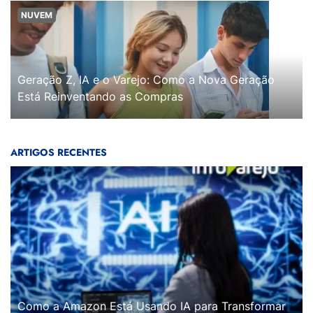
NUVEM
Geração Z, IA e o Varejo: Como a Nova Geração
Está Reinventando as Compras
ARTIGOS RECENTES
Como a Amazon Está Usando IA para Transformar