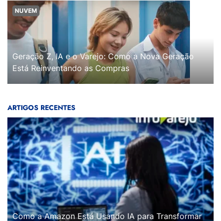
NUVEM
Geração Z, IA e o Varejo: Como a Nova Geração
Está Reinventando as Compras
ARTIGOS RECENTES
Como a Amazon Está Usando IA para Transformar