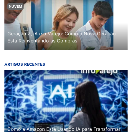
NUVEM
Geração Z, IA e o Varejo: Como a Nova Geração
Está Reinventando as Compras
ARTIGOS RECENTES
Como a Amazon Está Usando IA para Transformar