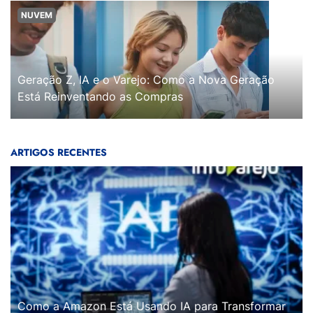
NUVEM
Geração Z, IA e o Varejo: Como a Nova Geração
Está Reinventando as Compras
ARTIGOS RECENTES
Como a Amazon Está Usando IA para Transformar