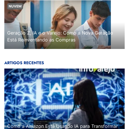
NUVEM
Geração Z, IA e o Varejo: Como a Nova Geração
Está Reinventando as Compras
ARTIGOS RECENTES
Como a Amazon Está Usando IA para Transformar