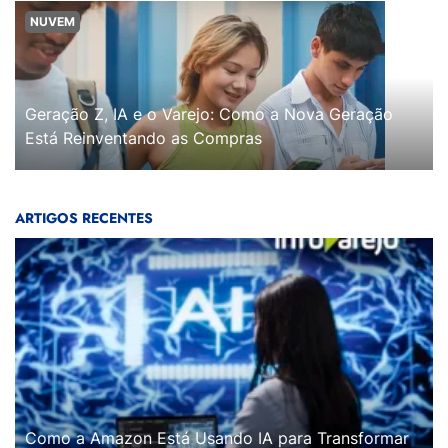
NUVEM
Geração Z, IA e o Varejo: Como a Nova Geração
Está Reinventando as Compras
ARTIGOS RECENTES
Como a Amazon Está Usando IA para Transformar