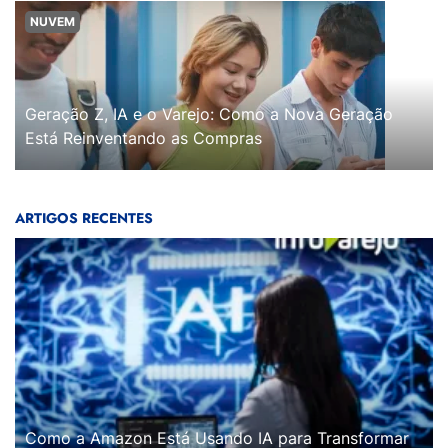
NUVEM
Geração Z, IA e o Varejo: Como a Nova Geração
Está Reinventando as Compras
ARTIGOS RECENTES
Como a Amazon Está Usando IA para Transformar