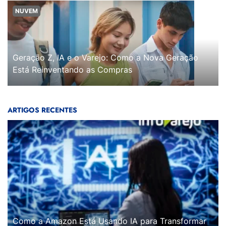
NUVEM
Geração Z, IA e o Varejo: Como a Nova Geração
Está Reinventando as Compras
ARTIGOS RECENTES
Como a Amazon Está Usando IA para Transformar