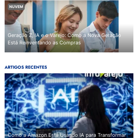
NUVEM
Geração Z, IA e o Varejo: Como a Nova Geração
Está Reinventando as Compras
ARTIGOS RECENTES
Como a Amazon Está Usando IA para Transformar