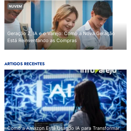
NUVEM
Geração Z, IA e o Varejo: Como a Nova Geração
Está Reinventando as Compras
ARTIGOS RECENTES
Como a Amazon Está Usando IA para Transformar