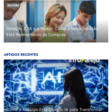
NUVEM
Geração Z, IA e o Varejo: Como a Nova Geração
Está Reinventando as Compras
ARTIGOS RECENTES
Como a Amazon Está Usando IA para Transformar