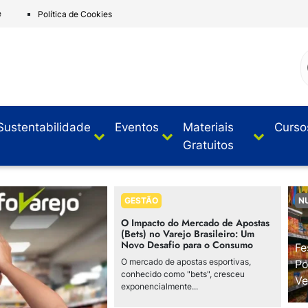
e
Política de Cookies
Sustentabilidade
Eventos
Materiais
Curso
Gratuitos
GESTÃO
N
O Impacto do Mercado de Apostas
(Bets) no Varejo Brasileiro: Um
Novo Desafio para o Consumo
Fe
O mercado de apostas esportivas,
Po
conhecido como "bets", cresceu
Ve
exponencialmente...