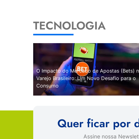
TECNOLOGIA
O Impacto do Mercado de Apostas (Bets) 
Varejo Brasileiro: Um Novo Desafio para o
Consumo
Quer ficar por 
Assine nossa Newslett