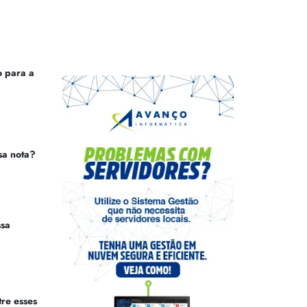
 para a
sa nota?
ssa
tre esses