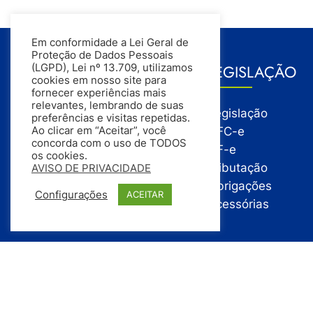
Em conformidade a Lei Geral de
Proteção de Dados Pessoais
GESTÃO
LEGISLAÇÃO
(LGPD), Lei nº 13.709, utilizamos
cookies em nosso site para
fornecer experiências mais
relevantes, lembrando de suas
Gestão
Legislação
preferências e visitas repetidas.
Gestão Financeira
NFC-e
Ao clicar em “Aceitar”, você
concorda com o uso de TODOS
Gestão de Pessoas
NF-e
os cookies.
Compras
Tributação
AVISO DE PRIVACIDADE
Estoque
Obrigações
Configurações
ACEITAR
Vendas
Acessórias