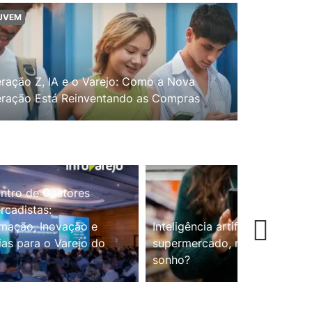
UVEM
ração Z, IA e o Varejo: Como a Nova
ração Está Reinventando as Compras
ntro de Gestores
cadistas:
mação, Inovação e
Inteligência artificial no
ias para o Varejo do
supermercado, realidade ou
sonho?