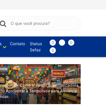
s
Contato
Status
Sefaz
UVEM
sta Junina: Como o Varejo Supermercadista
de Aproveitar a Temporada para Alavancar
ndas