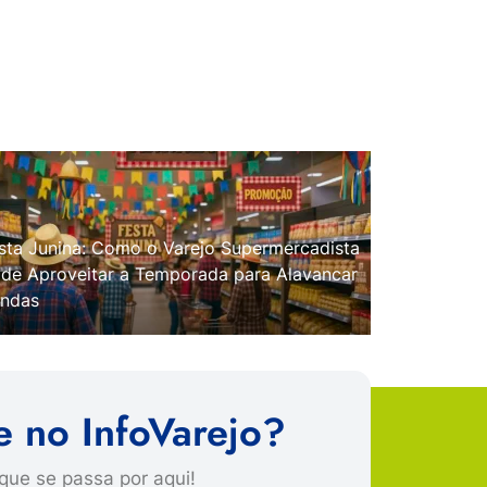
sta Junina: Como o Varejo Supermercadista
de Aproveitar a Temporada para Alavancar
ndas
e no InfoVarejo?
que se passa por aqui!