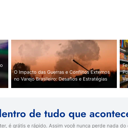
no
Fe
O Impacto das Guerras e Conflitos Externos
Po
no Varejo Brasileiro: Desafios e Estratégias
Ve
dentro de tudo que acontec
er, é grátis e rápido. Assim você nunca perde nada do 