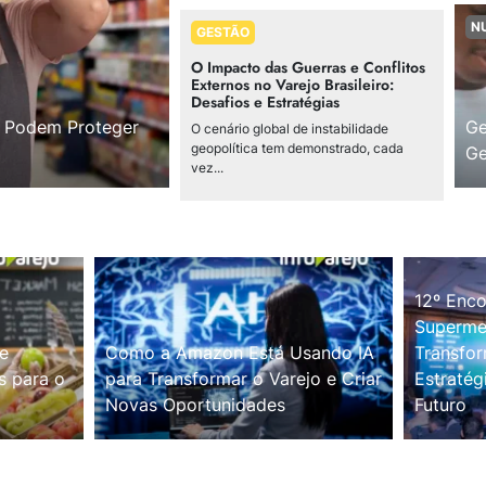
N
GESTÃO
O Impacto das Guerras e Conflitos
Externos no Varejo Brasileiro:
Desafios e Estratégias
s Podem Proteger
Ge
O cenário global de instabilidade
geopolítica tem demonstrado, cada
Ge
vez...
12º Enco
Supermer
e
Como a Amazon Está Usando IA
Transfor
s para o
para Transformar o Varejo e Criar
Estratég
Novas Oportunidades
Futuro