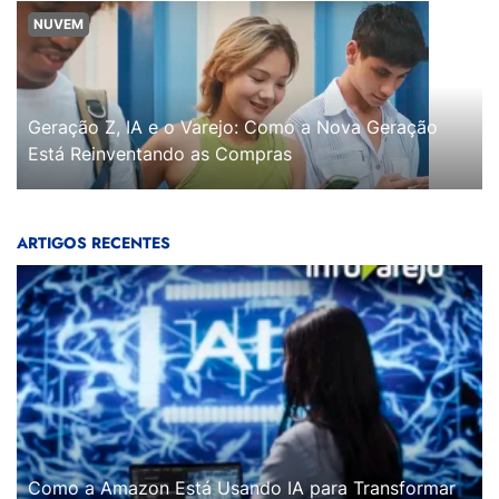
NUVEM
Geração Z, IA e o Varejo: Como a Nova Geração
Está Reinventando as Compras
ARTIGOS RECENTES
Como a Amazon Está Usando IA para Transformar