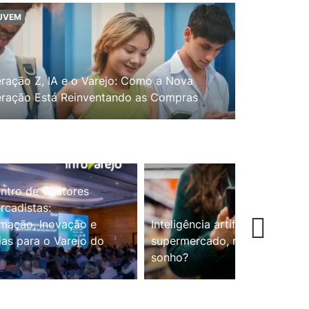
UVEM
ração Z, IA e o Varejo: Como a Nova
ração Está Reinventando as Compras
ntro de Gestores
cadistas:
mação, Inovação e
Inteligência artificial no
ias para o Varejo do
supermercado, realidade ou
sonho?