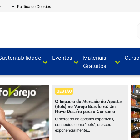
e
Política de Cookies
Sustentabilidade
Eventos
Materiais
Curso
Gratuitos
GESTÃO
N
O Impacto do Mercado de Apostas
(Bets) no Varejo Brasileiro: Um
Novo Desafio para o Consumo
Fe
O mercado de apostas esportivas,
Po
conhecido como "bets", cresceu
Ve
exponencialmente...