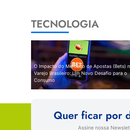
TECNOLOGIA
O Impacto do Mercado de Apostas (Bets) 
Varejo Brasileiro: Um Novo Desafio para o
Consumo
Quer ficar por 
Assine nossa Newslett