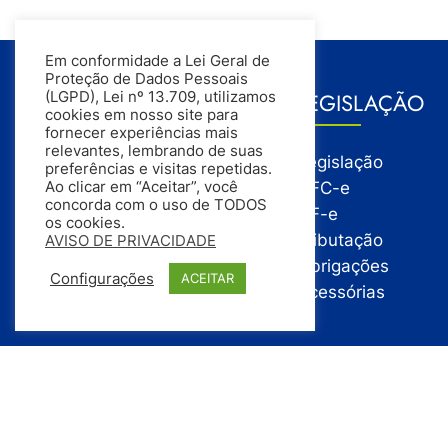
Em conformidade a Lei Geral de
Proteção de Dados Pessoais
GESTÃO
LEGISLAÇÃO
(LGPD), Lei nº 13.709, utilizamos
cookies em nosso site para
fornecer experiências mais
relevantes, lembrando de suas
Gestão
Legislação
preferências e visitas repetidas.
Gestão Financeira
NFC-e
Ao clicar em “Aceitar”, você
concorda com o uso de TODOS
Gestão de Pessoas
NF-e
os cookies.
Compras
Tributação
AVISO DE PRIVACIDADE
Estoque
Obrigações
Configurações
ACEITAR
Vendas
Acessórias