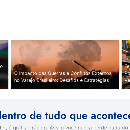
no
Fe
O Impacto das Guerras e Conflitos Externos
Po
no Varejo Brasileiro: Desafios e Estratégias
Ve
dentro de tudo que acontec
er, é grátis e rápido. Assim você nunca perde nada do 