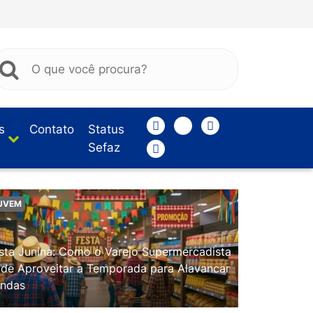
s
Contato
Status
Sefaz
UVEM
sta Junina: Como o Varejo Supermercadista
de Aproveitar a Temporada para Alavancar
ndas