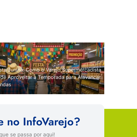
sta Junina: Como o Varejo Supermercadista
de Aproveitar a Temporada para Alavancar
ndas
e no InfoVarejo?
que se passa por aqui!