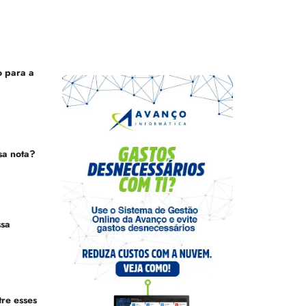
 para a
sa nota?
ssa
tre esses