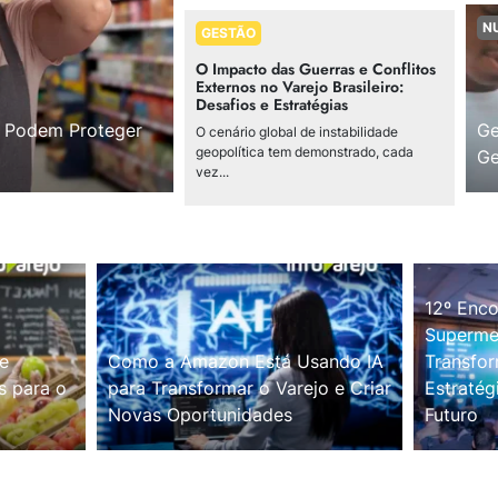
N
GESTÃO
O Impacto das Guerras e Conflitos
Externos no Varejo Brasileiro:
Desafios e Estratégias
s Podem Proteger
Ge
O cenário global de instabilidade
geopolítica tem demonstrado, cada
Ge
vez...
12º Enco
Supermer
e
Como a Amazon Está Usando IA
Transfor
s para o
para Transformar o Varejo e Criar
Estratég
Novas Oportunidades
Futuro