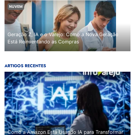
NUVEM
Geração Z, IA e o Varejo: Como a Nova Geração
Está Reinventando as Compras
ARTIGOS RECENTES
Como a Amazon Está Usando IA para Transformar