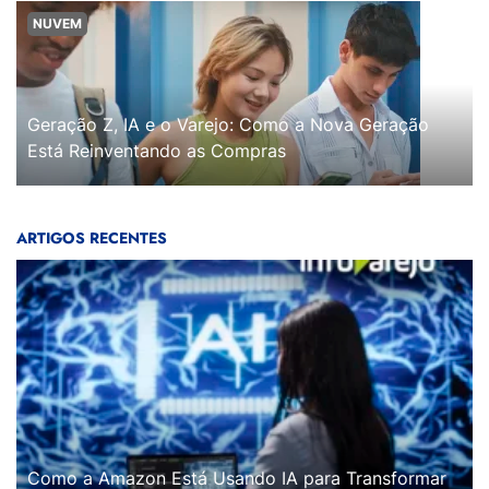
NUVEM
Geração Z, IA e o Varejo: Como a Nova Geração
Está Reinventando as Compras
ARTIGOS RECENTES
Como a Amazon Está Usando IA para Transformar