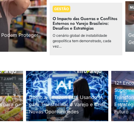
N
GESTÃO
O Impacto das Guerras e Conflitos
Externos no Varejo Brasileiro:
Desafios e Estratégias
s Podem Proteger
Ge
O cenário global de instabilidade
geopolítica tem demonstrado, cada
Ge
vez...
12º Enco
Supermer
e
Como a Amazon Está Usando IA
Transfor
s para o
para Transformar o Varejo e Criar
Estratég
Novas Oportunidades
Futuro