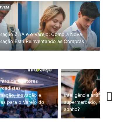
UVEM
ração Z, IA e o Varejo: Como a Nova
ração Está Reinventando as Compras
ntro de Gestores
cadistas:
mação, Inovação e
Inteligência artificial no
ias para o Varejo do
supermercado, realidade ou
sonho?