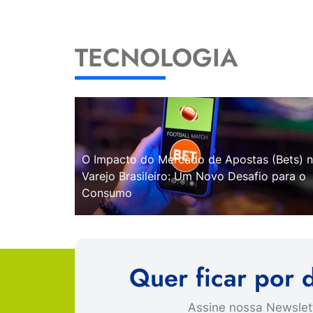
TECNOLOGIA
O Impacto do Mercado de Apostas (Bets) 
Varejo Brasileiro: Um Novo Desafio para o
Consumo
Quer ficar por 
Assine nossa Newslett