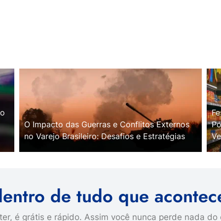
no
Fe
O Impacto das Guerras e Conflitos Externos
Po
no Varejo Brasileiro: Desafios e Estratégias
Ve
dentro de tudo que acontec
er, é grátis e rápido. Assim você nunca perde nada do 