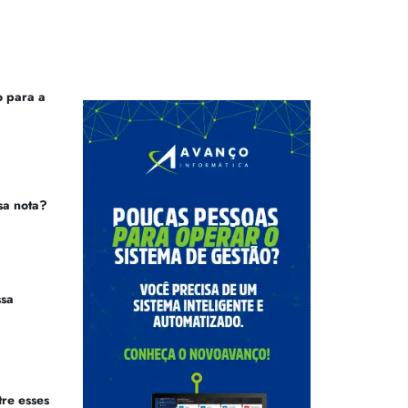
 para a
sa nota?
ssa
tre esses