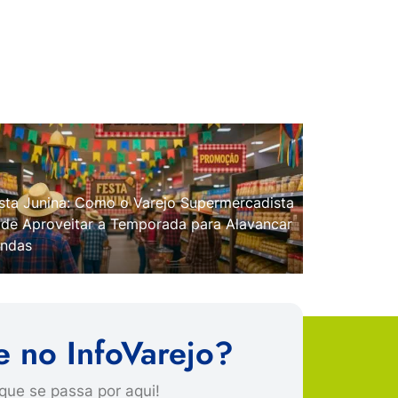
sta Junina: Como o Varejo Supermercadista
de Aproveitar a Temporada para Alavancar
ndas
e no InfoVarejo?
que se passa por aqui!