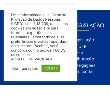
Em conformidade a Lei Geral de
Proteção de Dados Pessoais
GESTÃO
LEGISLAÇÃO
(LGPD), Lei nº 13.709, utilizamos
cookies em nosso site para
fornecer experiências mais
relevantes, lembrando de suas
Gestão
Legislação
preferências e visitas repetidas.
Gestão Financeira
NFC-e
Ao clicar em “Aceitar”, você
concorda com o uso de TODOS
Gestão de Pessoas
NF-e
os cookies.
Compras
Tributação
AVISO DE PRIVACIDADE
Estoque
Obrigações
Configurações
ACEITAR
Vendas
Acessórias