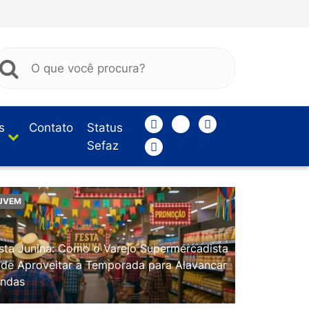
s
Contato
Status
Sefaz
UVEM
sta Junina: Como o Varejo Supermercadista
de Aproveitar a Temporada para Alavancar
ndas