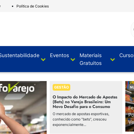
e
Política de Cookies
Sustentabilidade
Eventos
Materiais
Curso
Gratuitos
GESTÃO
N
O Impacto do Mercado de Apostas
(Bets) no Varejo Brasileiro: Um
Novo Desafio para o Consumo
Fe
O mercado de apostas esportivas,
Po
conhecido como "bets", cresceu
Ve
exponencialmente...