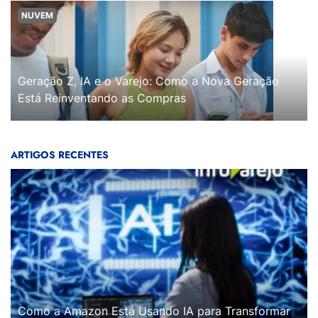
NUVEM
Geração Z, IA e o Varejo: Como a Nova Geração
Está Reinventando as Compras
ARTIGOS RECENTES
Como a Amazon Está Usando IA para Transformar