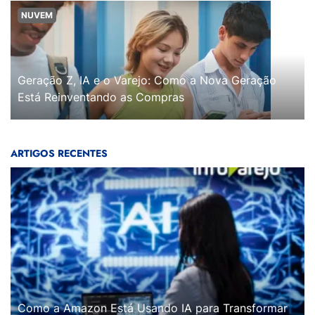
NUVEM
Geração Z, IA e o Varejo: Como a Nova Geração
Está Reinventando as Compras
ARTIGOS RECENTES
Como a Amazon Está Usando IA para Transformar