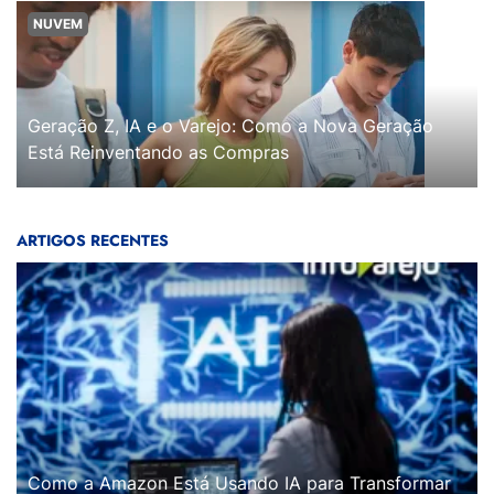
NUVEM
Geração Z, IA e o Varejo: Como a Nova Geração
Está Reinventando as Compras
ARTIGOS RECENTES
Como a Amazon Está Usando IA para Transformar