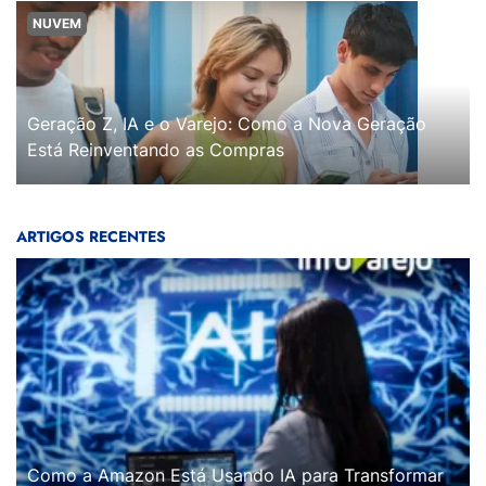
NUVEM
Geração Z, IA e o Varejo: Como a Nova Geração
Está Reinventando as Compras
ARTIGOS RECENTES
Como a Amazon Está Usando IA para Transformar