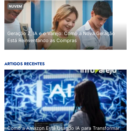
NUVEM
Geração Z, IA e o Varejo: Como a Nova Geração
Está Reinventando as Compras
ARTIGOS RECENTES
Como a Amazon Está Usando IA para Transformar