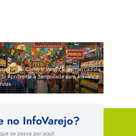
sta Junina: Como o Varejo Supermercadista
de Aproveitar a Temporada para Alavancar
ndas
e no InfoVarejo?
que se passa por aqui!