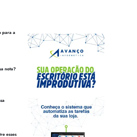
 para a
sa nota?
ssa
tre esses