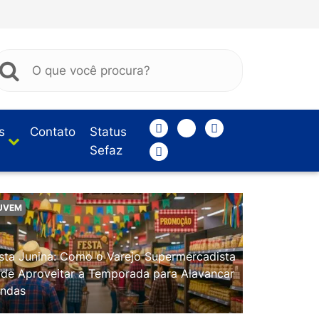
s
Contato
Status
Sefaz
UVEM
sta Junina: Como o Varejo Supermercadista
de Aproveitar a Temporada para Alavancar
ndas