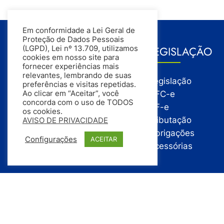
Em conformidade a Lei Geral de
Proteção de Dados Pessoais
GESTÃO
LEGISLAÇÃO
(LGPD), Lei nº 13.709, utilizamos
cookies em nosso site para
fornecer experiências mais
relevantes, lembrando de suas
Gestão
Legislação
preferências e visitas repetidas.
Gestão Financeira
NFC-e
Ao clicar em “Aceitar”, você
concorda com o uso de TODOS
Gestão de Pessoas
NF-e
os cookies.
Compras
Tributação
AVISO DE PRIVACIDADE
Estoque
Obrigações
Configurações
ACEITAR
Vendas
Acessórias