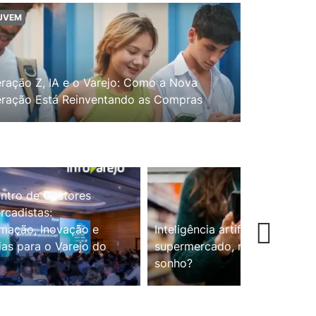
UVEM
ração Z, IA e o Varejo: Como a Nova
ração Está Reinventando as Compras
ntro de Gestores
cadistas:
mação, Inovação e
Inteligência artificial no
ias para o Varejo do
supermercado, realidade ou
sonho?