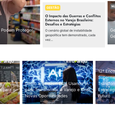
N
GESTÃO
O Impacto das Guerras e Conflitos
Externos no Varejo Brasileiro:
Desafios e Estratégias
s Podem Proteger
Ge
O cenário global de instabilidade
geopolítica tem demonstrado, cada
Ge
vez...
12º Enco
Supermer
e
Como a Amazon Está Usando IA
Transfor
s para o
para Transformar o Varejo e Criar
Estratég
Novas Oportunidades
Futuro