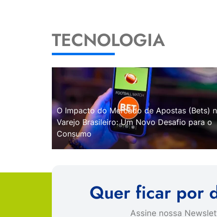
TECNOLOGIA
O Impacto do Mercado de Apostas (Bets) 
Varejo Brasileiro: Um Novo Desafio para o
Consumo
Quer ficar por 
Assine nossa Newslett