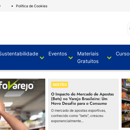
e
Política de Cookies
Sustentabilidade
Eventos
Materiais
Curso
Gratuitos
GESTÃO
N
O Impacto do Mercado de Apostas
(Bets) no Varejo Brasileiro: Um
Novo Desafio para o Consumo
Fe
O mercado de apostas esportivas,
Po
conhecido como "bets", cresceu
Ve
exponencialmente...