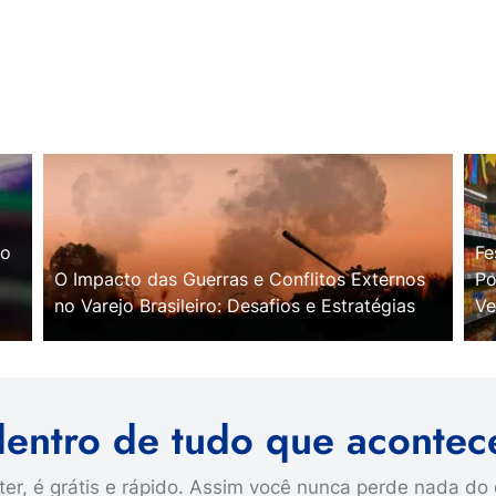
no
Fe
O Impacto das Guerras e Conflitos Externos
Po
no Varejo Brasileiro: Desafios e Estratégias
Ve
dentro de tudo que acontec
er, é grátis e rápido. Assim você nunca perde nada do 