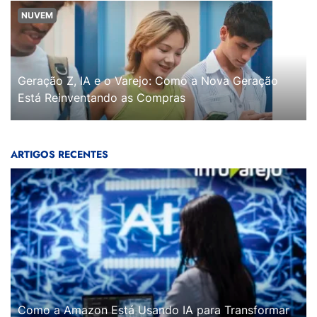
NUVEM
Geração Z, IA e o Varejo: Como a Nova Geração
Está Reinventando as Compras
ARTIGOS RECENTES
Como a Amazon Está Usando IA para Transformar