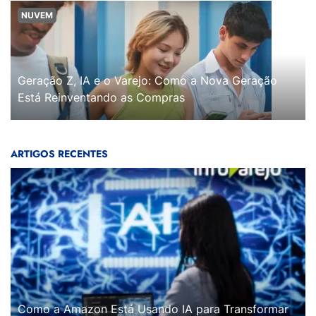
NUVEM
Geração Z, IA e o Varejo: Como a Nova Geração
Está Reinventando as Compras
ARTIGOS RECENTES
Como a Amazon Está Usando IA para Transformar