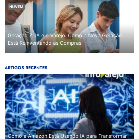
NUVEM
Geração Z, IA e o Varejo: Como a Nova Geração
Está Reinventando as Compras
ARTIGOS RECENTES
Como a Amazon Está Usando IA para Transformar