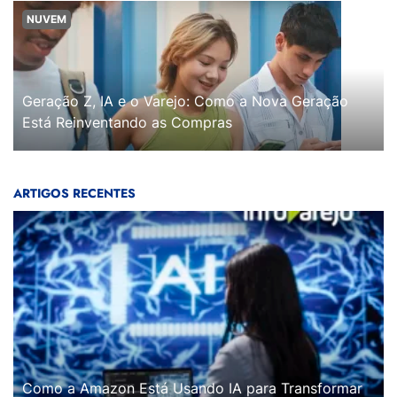
NUVEM
Geração Z, IA e o Varejo: Como a Nova Geração
Está Reinventando as Compras
ARTIGOS RECENTES
Como a Amazon Está Usando IA para Transformar