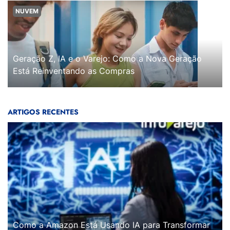
NUVEM
Geração Z, IA e o Varejo: Como a Nova Geração
Está Reinventando as Compras
ARTIGOS RECENTES
Como a Amazon Está Usando IA para Transformar