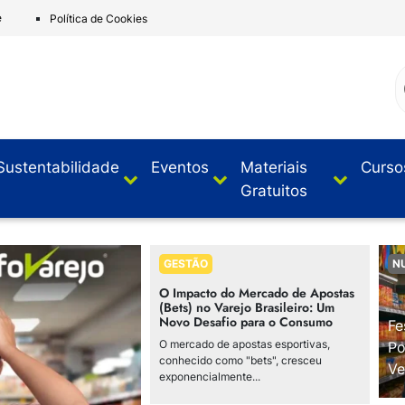
e
Política de Cookies
Sustentabilidade
Eventos
Materiais
Curso
Gratuitos
GESTÃO
N
O Impacto do Mercado de Apostas
(Bets) no Varejo Brasileiro: Um
Novo Desafio para o Consumo
Fe
O mercado de apostas esportivas,
Po
conhecido como "bets", cresceu
Ve
exponencialmente...