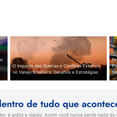
no
Fe
O Impacto das Guerras e Conflitos Externos
Po
no Varejo Brasileiro: Desafios e Estratégias
Ve
dentro de tudo que acontec
er, é grátis e rápido. Assim você nunca perde nada do 