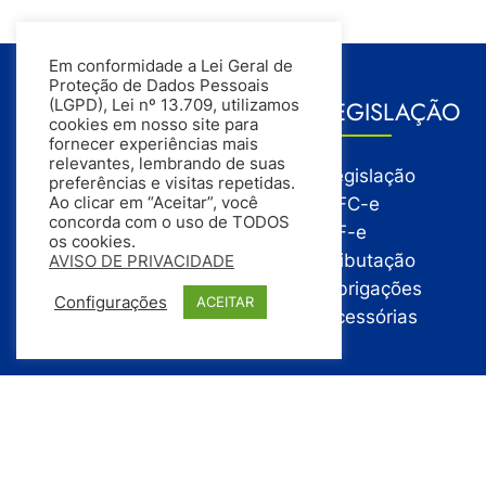
Em conformidade a Lei Geral de
Proteção de Dados Pessoais
GESTÃO
LEGISLAÇÃO
(LGPD), Lei nº 13.709, utilizamos
cookies em nosso site para
fornecer experiências mais
relevantes, lembrando de suas
Gestão
Legislação
preferências e visitas repetidas.
Gestão Financeira
NFC-e
Ao clicar em “Aceitar”, você
concorda com o uso de TODOS
Gestão de Pessoas
NF-e
os cookies.
Compras
Tributação
AVISO DE PRIVACIDADE
Estoque
Obrigações
Configurações
ACEITAR
Vendas
Acessórias