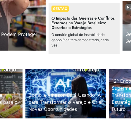
N
GESTÃO
O Impacto das Guerras e Conflitos
Externos no Varejo Brasileiro:
Desafios e Estratégias
s Podem Proteger
Ge
O cenário global de instabilidade
geopolítica tem demonstrado, cada
Ge
vez...
12º Enco
Supermer
e
Como a Amazon Está Usando IA
Transfor
s para o
para Transformar o Varejo e Criar
Estratég
Novas Oportunidades
Futuro