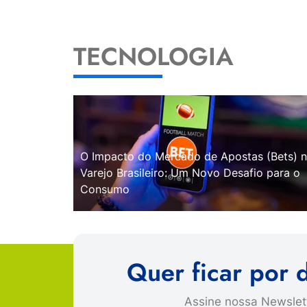
TECNOLOGIA
O Impacto do Mercado de Apostas (Bets) 
Varejo Brasileiro: Um Novo Desafio para o
Consumo
Quer ficar por 
Assine nossa Newslett