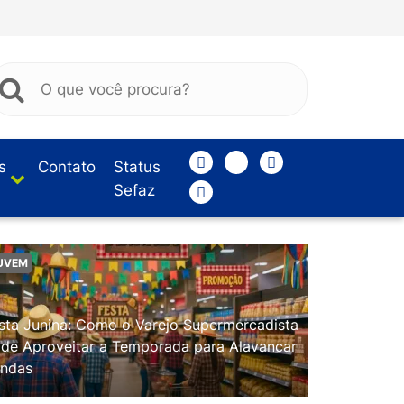
s
Contato
Status
Sefaz
UVEM
sta Junina: Como o Varejo Supermercadista
de Aproveitar a Temporada para Alavancar
ndas