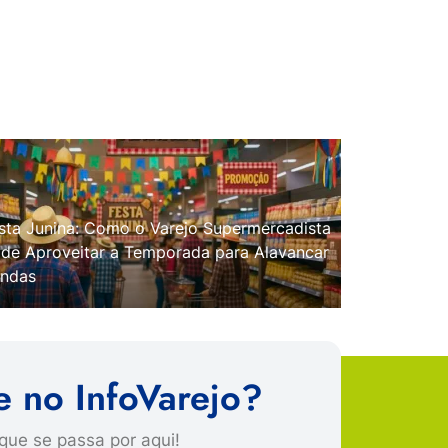
sta Junina: Como o Varejo Supermercadista
de Aproveitar a Temporada para Alavancar
ndas
e no InfoVarejo?
que se passa por aqui!