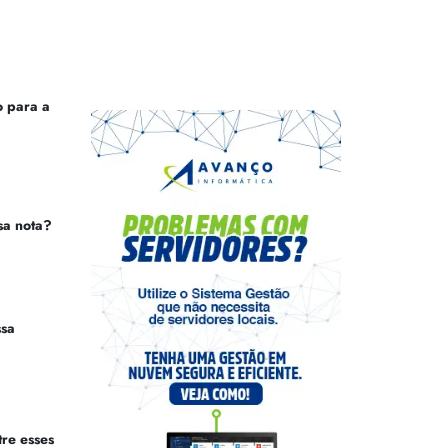
 para a
sa nota?
ssa
tre esses