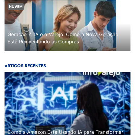
NUVEM
Geração Z, IA e o Varejo: Como a Nova Geração
Está Reinventando as Compras
ARTIGOS RECENTES
Como a Amazon Está Usando IA para Transformar