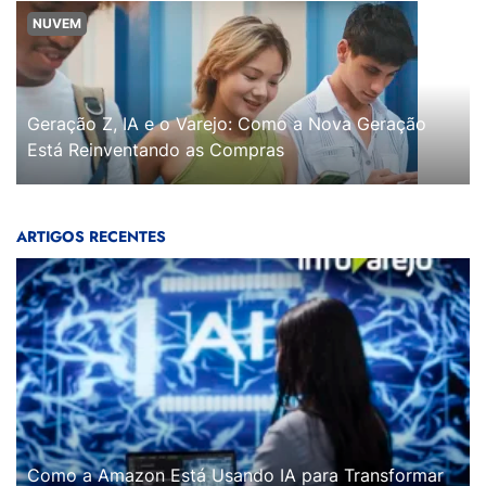
NUVEM
Geração Z, IA e o Varejo: Como a Nova Geração
Está Reinventando as Compras
ARTIGOS RECENTES
Como a Amazon Está Usando IA para Transformar