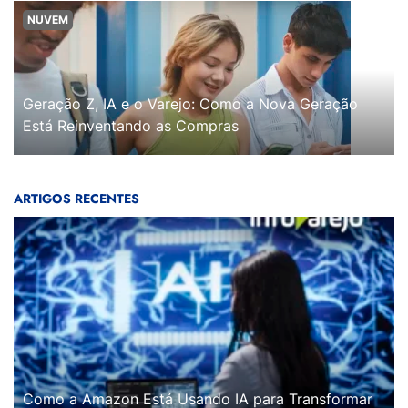
NUVEM
Geração Z, IA e o Varejo: Como a Nova Geração
Está Reinventando as Compras
ARTIGOS RECENTES
Como a Amazon Está Usando IA para Transformar