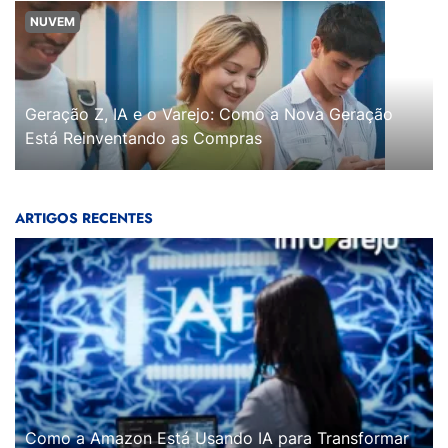
NUVEM
Geração Z, IA e o Varejo: Como a Nova Geração
Está Reinventando as Compras
ARTIGOS RECENTES
Como a Amazon Está Usando IA para Transformar