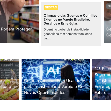
N
GESTÃO
O Impacto das Guerras e Conflitos
Externos no Varejo Brasileiro:
Desafios e Estratégias
s Podem Proteger
Ge
O cenário global de instabilidade
geopolítica tem demonstrado, cada
Ge
vez...
12º Enco
Supermer
e
Como a Amazon Está Usando IA
Transfor
s para o
para Transformar o Varejo e Criar
Estratég
Novas Oportunidades
Futuro