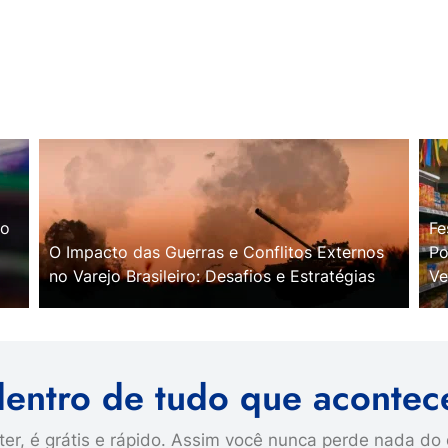
no
Fe
O Impacto das Guerras e Conflitos Externos
Po
no Varejo Brasileiro: Desafios e Estratégias
Ve
dentro de tudo que acontec
er, é grátis e rápido. Assim você nunca perde nada do 