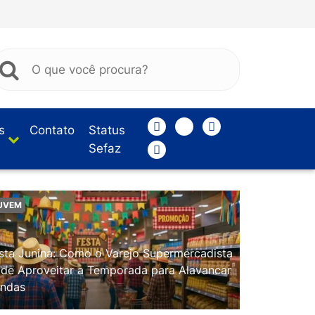
s
Contato
Status
Sefaz
UVEM
sta Junina: Como o Varejo Supermercadista
de Aproveitar a Temporada para Alavancar
ndas