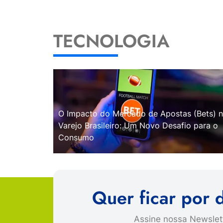
TECNOLOGIA
O Impacto do Mercado de Apostas (Bets) 
Varejo Brasileiro: Um Novo Desafio para o
Consumo
Quer ficar por 
Assine nossa Newslett