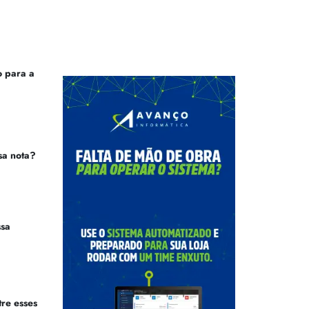
 para a
sa nota?
ssa
tre esses