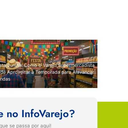
sta Junina: Como o Varejo Supermercadista
de Aproveitar a Temporada para Alavancar
ndas
e no InfoVarejo?
que se passa por aqui!