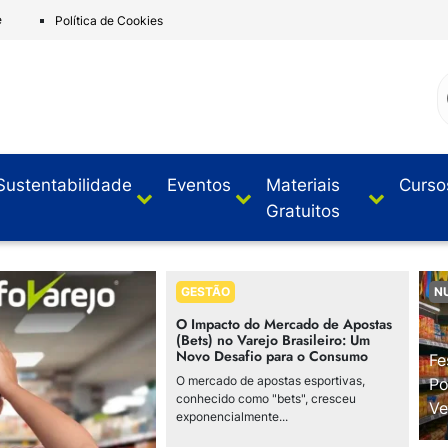
e
Política de Cookies
Sustentabilidade
Eventos
Materiais
Curso
Gratuitos
GESTÃO
N
O Impacto do Mercado de Apostas
(Bets) no Varejo Brasileiro: Um
Novo Desafio para o Consumo
Fe
O mercado de apostas esportivas,
Po
conhecido como "bets", cresceu
Ve
exponencialmente...