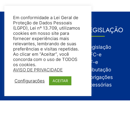
Em conformidade a Lei Geral de
Proteção de Dados Pessoais
GESTÃO
LEGISLAÇÃO
(LGPD), Lei nº 13.709, utilizamos
cookies em nosso site para
fornecer experiências mais
relevantes, lembrando de suas
Gestão
Legislação
preferências e visitas repetidas.
Gestão Financeira
NFC-e
Ao clicar em “Aceitar”, você
concorda com o uso de TODOS
Gestão de Pessoas
NF-e
os cookies.
Compras
Tributação
AVISO DE PRIVACIDADE
Estoque
Obrigações
Configurações
ACEITAR
Vendas
Acessórias