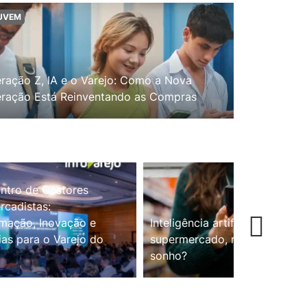
UVEM
ração Z, IA e o Varejo: Como a Nova
ração Está Reinventando as Compras
ntro de Gestores
cadistas:
mação, Inovação e
Inteligência artificial no
ias para o Varejo do
supermercado, realidade ou
sonho?