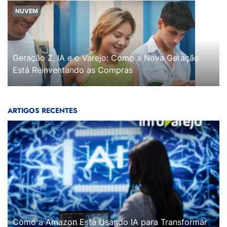
NUVEM
Geração Z, IA e o Varejo: Como a Nova Geração
Está Reinventando as Compras
ARTIGOS RECENTES
Como a Amazon Está Usando IA para Transformar