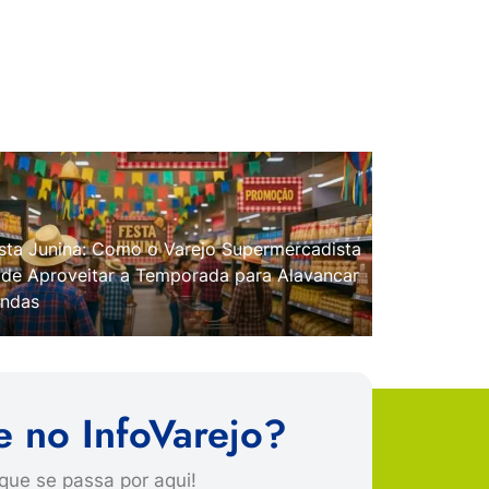
sta Junina: Como o Varejo Supermercadista
de Aproveitar a Temporada para Alavancar
ndas
e no InfoVarejo?
que se passa por aqui!