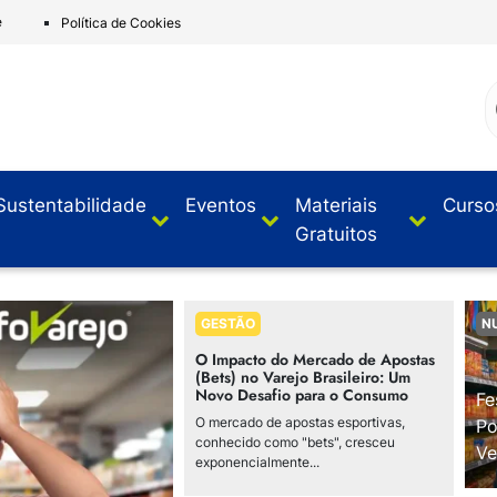
e
Política de Cookies
Sustentabilidade
Eventos
Materiais
Curso
Gratuitos
GESTÃO
N
O Impacto do Mercado de Apostas
(Bets) no Varejo Brasileiro: Um
Novo Desafio para o Consumo
Fe
O mercado de apostas esportivas,
Po
conhecido como "bets", cresceu
Ve
exponencialmente...