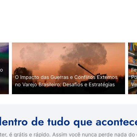
no
Fe
O Impacto das Guerras e Conflitos Externos
Po
no Varejo Brasileiro: Desafios e Estratégias
Ve
dentro de tudo que acontec
er, é grátis e rápido. Assim você nunca perde nada do 