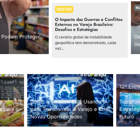
N
GESTÃO
O Impacto das Guerras e Conflitos
Externos no Varejo Brasileiro:
Desafios e Estratégias
s Podem Proteger
Ge
O cenário global de instabilidade
geopolítica tem demonstrado, cada
Ge
vez...
12º Enco
Supermer
e
Como a Amazon Está Usando IA
Transfor
s para o
para Transformar o Varejo e Criar
Estratég
Novas Oportunidades
Futuro