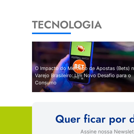
TECNOLOGIA
O Impacto do Mercado de Apostas (Bets) 
Varejo Brasileiro: Um Novo Desafio para o
Consumo
Quer ficar por 
Assine nossa Newslett