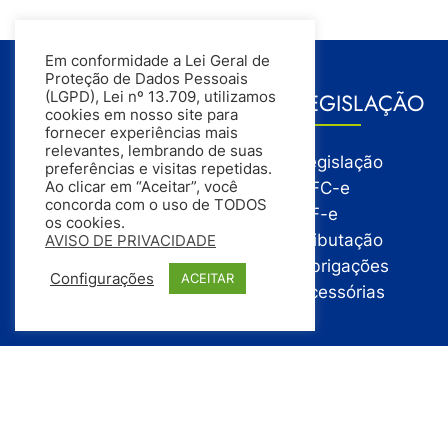
Em conformidade a Lei Geral de
Proteção de Dados Pessoais
GESTÃO
LEGISLAÇÃO
(LGPD), Lei nº 13.709, utilizamos
cookies em nosso site para
fornecer experiências mais
relevantes, lembrando de suas
Gestão
Legislação
preferências e visitas repetidas.
Gestão Financeira
NFC-e
Ao clicar em “Aceitar”, você
concorda com o uso de TODOS
Gestão de Pessoas
NF-e
os cookies.
Compras
Tributação
AVISO DE PRIVACIDADE
Estoque
Obrigações
Configurações
ACEITAR
Vendas
Acessórias