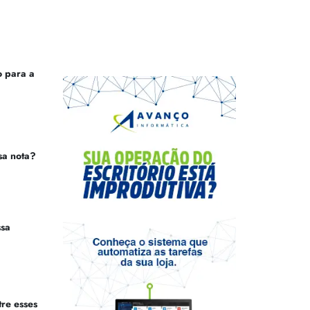
 para a
sa nota?
ssa
tre esses