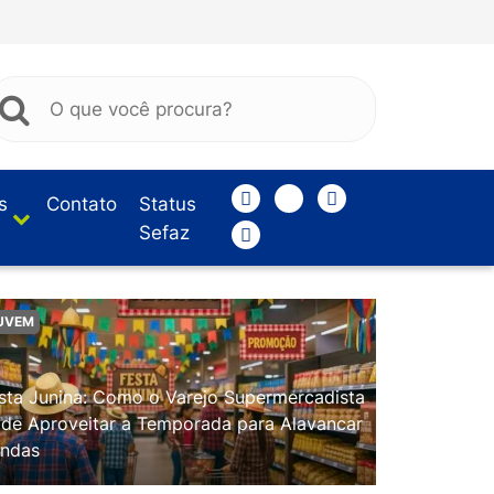
s
Contato
Status
Sefaz
UVEM
sta Junina: Como o Varejo Supermercadista
de Aproveitar a Temporada para Alavancar
ndas