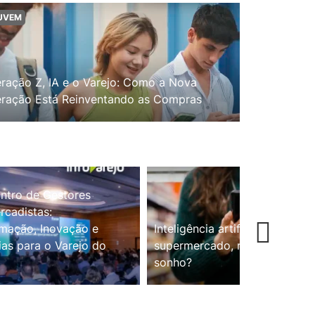
UVEM
ração Z, IA e o Varejo: Como a Nova
ração Está Reinventando as Compras
ntro de Gestores
cadistas:
mação, Inovação e
Inteligência artificial no
ias para o Varejo do
supermercado, realidade ou
sonho?