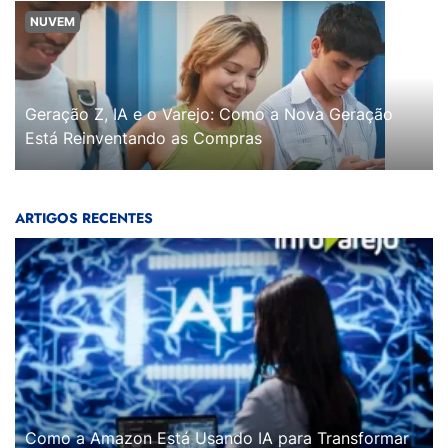
NUVEM
Geração Z, IA e o Varejo: Como a Nova Geração
Está Reinventando as Compras
ARTIGOS RECENTES
Como a Amazon Está Usando IA para Transformar