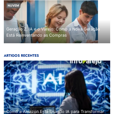
NUVEM
Geração Z, IA e o Varejo: Como a Nova Geração
Está Reinventando as Compras
ARTIGOS RECENTES
Como a Amazon Está Usando IA para Transformar