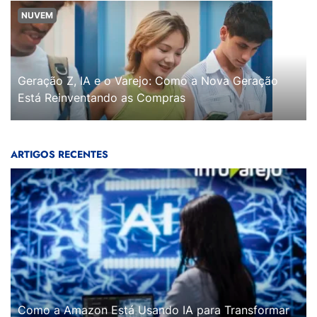
NUVEM
Geração Z, IA e o Varejo: Como a Nova Geração
Está Reinventando as Compras
ARTIGOS RECENTES
Como a Amazon Está Usando IA para Transformar