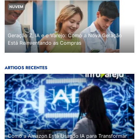
NUVEM
Geração Z, IA e o Varejo: Como a Nova Geração
Está Reinventando as Compras
ARTIGOS RECENTES
Como a Amazon Está Usando IA para Transformar