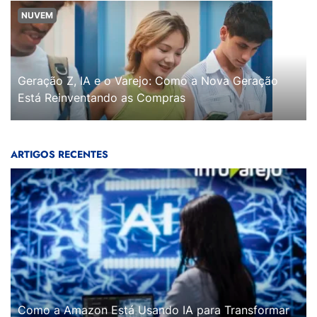
NUVEM
Geração Z, IA e o Varejo: Como a Nova Geração
Está Reinventando as Compras
ARTIGOS RECENTES
Como a Amazon Está Usando IA para Transformar