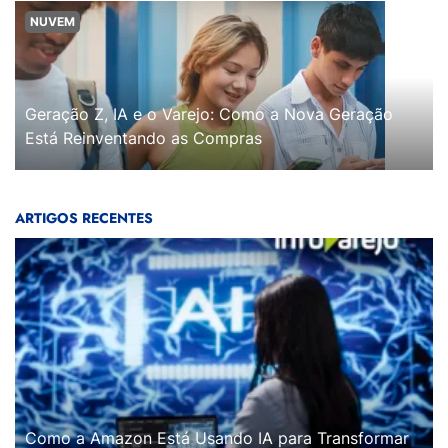
NUVEM
Geração Z, IA e o Varejo: Como a Nova Geração
Está Reinventando as Compras
ARTIGOS RECENTES
Como a Amazon Está Usando IA para Transformar