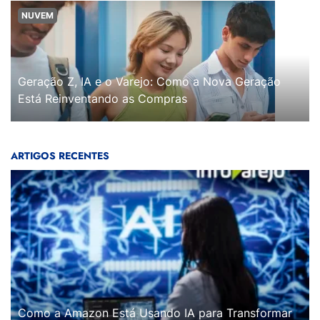
NUVEM
Geração Z, IA e o Varejo: Como a Nova Geração
Está Reinventando as Compras
ARTIGOS RECENTES
Como a Amazon Está Usando IA para Transformar