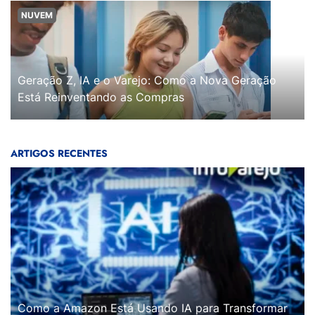
NUVEM
Geração Z, IA e o Varejo: Como a Nova Geração
Está Reinventando as Compras
ARTIGOS RECENTES
Como a Amazon Está Usando IA para Transformar