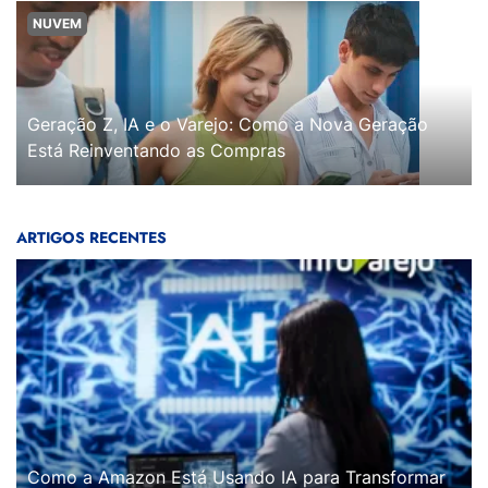
NUVEM
Geração Z, IA e o Varejo: Como a Nova Geração
Está Reinventando as Compras
ARTIGOS RECENTES
Como a Amazon Está Usando IA para Transformar