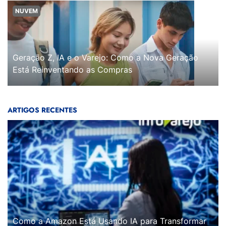
NUVEM
Geração Z, IA e o Varejo: Como a Nova Geração
Está Reinventando as Compras
ARTIGOS RECENTES
Como a Amazon Está Usando IA para Transformar